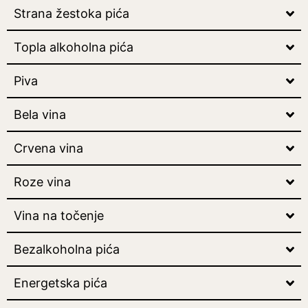
Strana žestoka pića
Topla alkoholna pića
Piva
Bela vina
Crvena vina
Roze vina
Vina na točenje
Bezalkoholna pića
Energetska pića